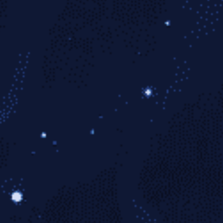
2、控球能力的提升
控球能力是衡量一名优秀足球运动员的重要标准之
球方面展现出了令人瞩目的水平。他们不仅能够
灵活调整自己的动作。
通过系统化的训练，这些年轻运动员掌握了一系
们能够利用身体重心变化来保护皮球，同时运用
人技术水平，也反映出教练对其战术思想的培养
良好的控球能力还使得球队在进攻端更加具有威
的选手时，他们便能更轻松地打破对方防线，从
练，将为U17国足整体实力提升奠定坚实基础。
3、带球技术的表现
除了控球以外，带球技术也是现代足球不可或缺的