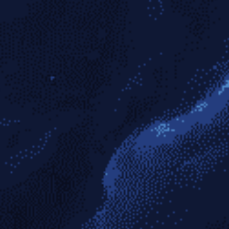
在带球方面所展示出的才华。他们不仅能够迅速
静，有效处理各种突发状况。
带球过程中，年轻运动员展现出的速度与灵活性
方向或者突然加速的方法摆脱防守者，为球队创
也能熟练运用假动作等技巧，使得防守者难以判
正因如此，这些小将们不仅是在为自己争取机会
过精彩绝伦的个人表演，不断激励着队友，也让
4、未来的发展前景
李玮锋对于U17国足未来的发展充满期待，他认
足球的新生力量。这支充满活力与潜力的新军，
入了现代足球发展的新理念。
随着国家对于青少年体育事业越来越重视，各项