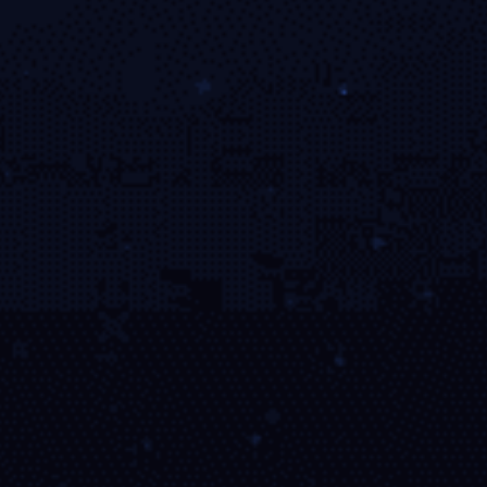
调文班应勇于承
-06
威尼斯人5519官网
尼斯人5519官网官方网站【KY1.AC】官网认证:手机版、
pp下载、登录入口、官方网站、网页版、平台、网址、地
、注册、娱乐，威尼斯人5519官网(中国)官方网站欢迎大
家选择真正的官方通道，同时我们提供全天候7x24小时在
服务，第一时间处理各类问题，正规集团平台有保障，欢
迎体验！