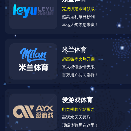
立即下载威尼斯人5519官网APP
首页
/
体育新闻
/ 正文