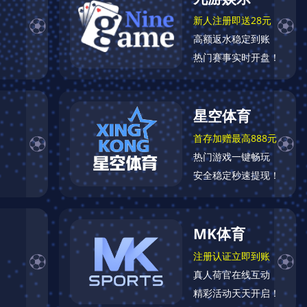
2026-07-02 14:34
20 次阅读
评价，特别强调了他们的自信心和在比赛中
，展现出强大的实力和潜力。本文将从四个
性、控球能力的提升、带球技术的表现以及
现，也是整个球队战术体系的一部分。通过