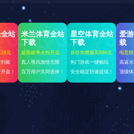
深入分析，我们可以更好地理解这些年轻球员所
展中的重要角色。
1、自信心的重要性
自信心是运动员取得成功的重要心理因素。在足
的表现。李玮锋提到，U17国足球员们表现出的
脚，充分发挥自己的技术和战术意识。
这种自信心来源于平时训练的努力和教练团队的
克服各种困难时，他们会逐渐建立起对自身能力
提高比赛中的决策能力至关重要。
此外，自信心还能够增强队伍之间的默契与配合
承担责任时，整个团队的凝聚力也随之增强。在
地面对挑战，更加乐于尝试复杂的战术配合。