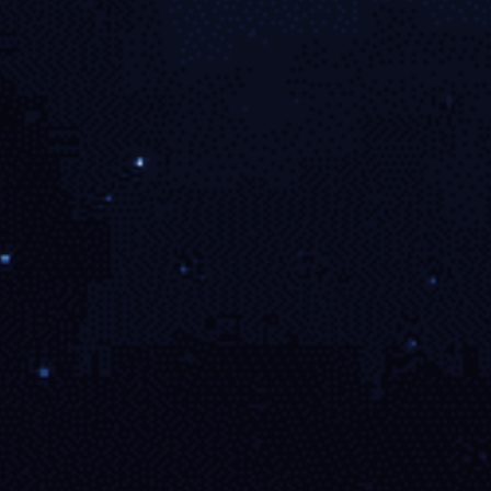
詹姆斯保持沉默意在提升
中国U17男
热度深谙
亚U17男足
2026-08-03
2026-07-30
推荐网站