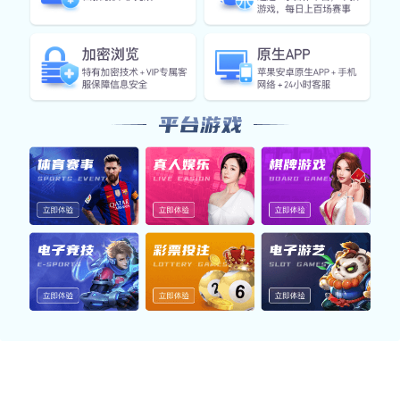
他在禁区内对高空球的把控也十分到位，使得球队在
防守时更加稳固。
尽管两人均表现出色，但他们所擅长的领域却有所不
同，多纳鲁马更偏向于传统意义上的守门员，而埃德
松则打破了这一界限。在现代足球中，门将不仅仅是
防守最后一道屏障，更是进攻组织的重要角色，这正
是埃德松能够独占鳌头的重要原因。
2、所属球队战术体系分析
多纳鲁马所在的AC米兰采用的是较为保守且注重防守
反击的战术风格，因此他需要承担起更多传统守门员
所需具备的大量扑救任务。在这种体系下，他需要频
繁面对单刀球和远射，需要展现出超强的反应能力和
判断力。