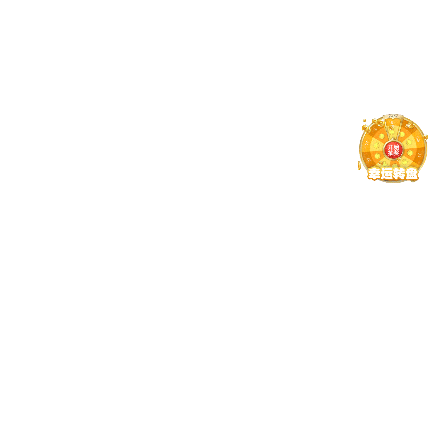
而曼城在瓜迪奥拉执教下，则是在控球和高位逼抢方
面非常强调。埃德松不仅要负责扑救，还必须参与到
球队的控球中来，通过精准传球帮助球队迅速发起进
攻。这种战术要求使得他的角色变得更加复杂，也让
他的价值不断攀升。
从战术角度来看，两人的位置需求显然不同，这也导
致了他们各自在比赛中的发挥特点。因此，在考虑转
会策略时，特拉福德必须认真评估自身战术风格，以
决定是否需要像埃德松这样具备双重性质技能的人
才。
3、转会市场机会与挑战
随着夏季转会窗口即将开启，各大俱乐部都开始积极