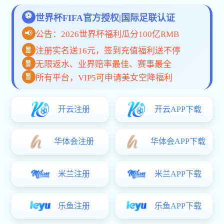
首页
/
体育新闻
/ 正文