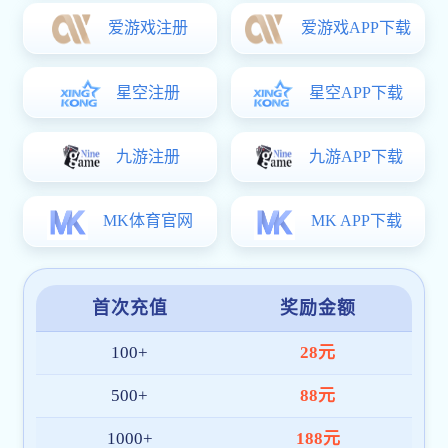
2026-07-02 14:38
47 次阅读
电讯报分析曼城门将多纳鲁马与埃德松差
距特拉福德应考虑转会策略
本文将围绕电讯报对曼城门将多纳鲁马与埃德松之间
的差距进行深入分析，并探讨在特拉福德应如何考虑
转会策略。首先，文章将从两位门将的个人能力和表
现入手，对比他们在比赛中的关键数据及影响力；接
着，分析各自所处球队的战术体系及对门将的要求；
随后，讨论转会市场上可能出现的机会与挑战，以及
对于曼联来说，这一战略调整可能带来的潜在益处；