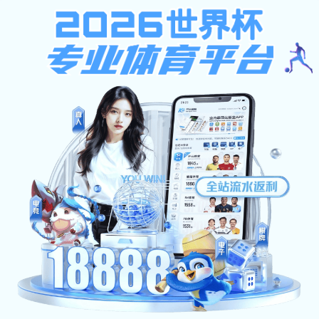
立即注册
威尼斯人5519官网
官
网 · 权威体育数据平台
威尼斯人5519官网 OFFICIAL WEBSITE
自2022年创立以来，
威尼斯人5519官网
致力于为用户
提供包括NBA、英超、欧洲杯、LPL在内的热门赛事直
播与数据服务，广受用户信赖。
立即下载威尼斯人5519官网APP