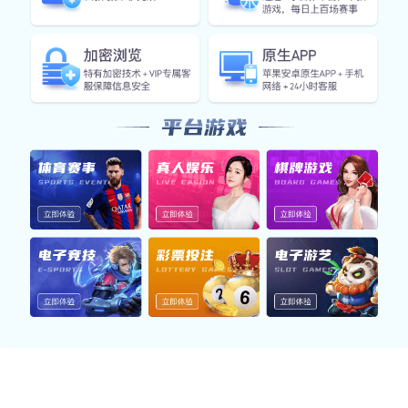
智能引擎实时数据快照
利用威尼斯人5519官网构建的智能分析系统，实时捕捉各项
运行数据，提升平台的响应效率与数据稳定性。
响应速度
0.18s
平均页面加载
AI推荐准确率
92.6%