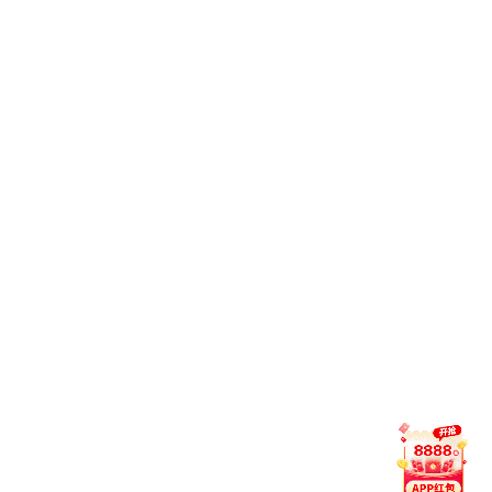
我们的品牌使命
作为综合性的威尼斯人5519官网平台，我们始终以科技驱
动、服务导向为核心，力求打造一个安全、稳定、可信赖的
体育数据与直播生态。
在推动行业标准提升的同时，澳门-威尼斯人 (Venetian)官方