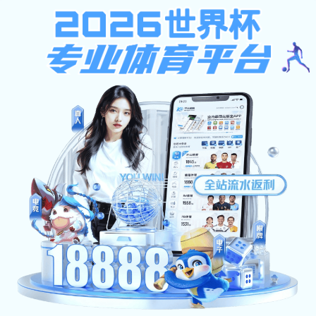
立即注册
威尼斯人5519官网
官
网 · 权威体育数据平台
威尼斯人5519官网 OFFICIAL WEBSITE
自2022年创立以来，
威尼斯人5519官网
致力于为用户
提供包括NBA、英超、欧洲杯、LPL在内的热门赛事直
播与数据服务，广受用户信赖。
立即下载威尼斯人5519官网APP