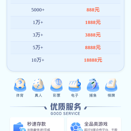
整。最后，结合瓜帅的观点，文章将总结他对于未来
比赛的展望，以及如何通过更好的沟通来促进各方理
解。
1、水晶宫全力以赴的决心
水晶宫在面对曼城和阿森纳这样的强队时，一直以来
都表现出了极大的斗志。瓜迪奥拉对此表示赞赏，并
认为这正是足球魅力所在。无论对手多么强大，每一
场比赛都应该被认真对待，这也是职业精神的一部
分。
他指出，水晶宫不仅仅是在为积分而战，更是在为荣
誉而战。这种精神感染了球员们，使得他们在场上能
够发挥出最佳水平。在过去的一些交锋中，水晶宫常
常能够给曼城带来意想不到的挑战，让人刮目相看。