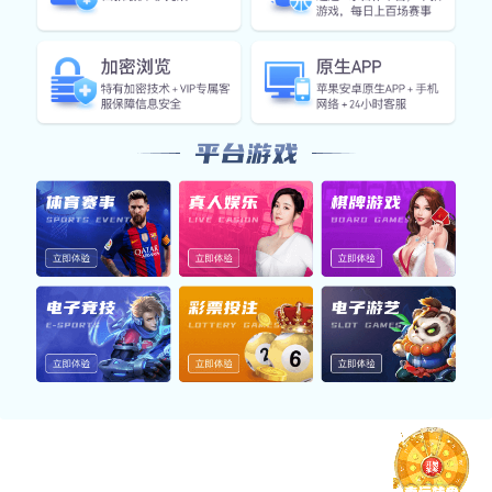
这种全力以赴的态度，不仅提升了球队士气，也为观
众呈现了一场精彩纷呈的比赛。瓜帅希望这样的精神
能够贯穿整个赛季，让每个球队都能在激烈竞争中展
现自己的风采。
2、裁判判罚引发关注
在谈到裁判问题时，瓜迪奥拉强调，这一话题是每位
教练和球员必须关注的重要方面。他提到，在高水平
比赛中，每一个判罚都可能改变比赛走势，因此与裁
判之间的交流显得尤为重要。
他呼吁媒体和公众应更加理性地看待裁判的决定，而
不是单纯地抨击。这种情况不仅影响到球队，还可能
对整个联赛造成负面影响。因此，加强与裁判的沟