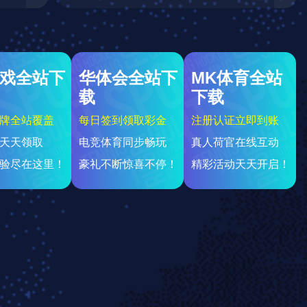
通过规则和教育来遏制这一现象。整体而
给篮球运动的公平竞争带来了挑战。
伤程度，以此来获取裁判的关注并诱导判
部分球员视为一种有效战术。随着比赛激烈
上局势。
由于技术和裁判水平有限，这些行为往往较
技术的发展以及裁判执法水平的提高，加上
暴露无遗。
了获得更多罚球机会或改变对方战术选择，
界对于竞技体育诚信度及公平性的深思。