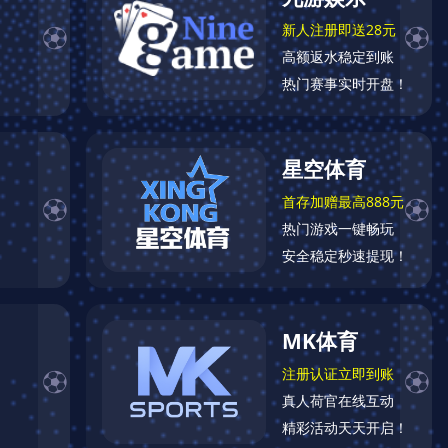
2026-07-04 16:08
54 次阅读
球员造犯规的一种普遍手段。在众多球员
示了这一现象，引起了广泛关注。本文将从
其成因、对比赛的影响，以及如何改善这一
次剖析假摔行为在比赛中的普遍性，再者探