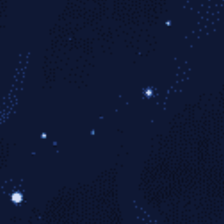
根据相关统计数据显示，如今NBA等顶级联赛中
这不仅仅是个别球员的问题，而是一种逐渐蔓延
顿这样的年轻球员，也在潜移默化中受到这种风
许多球队教练甚至会暗示队员利用这一策略，以
得原本应该是纯粹竞技与技巧比拼的篮球赛事变
此外，由于联盟没有严格有效地打击这种行为，使
游戏部分，从而形成恶性循环。这不仅损害了篮
疑，对整个赛事品质造成负面影响。
3、假摔对职业道德冲击
作为一项团队运动，篮球一直强调团队合作与公
原则。很多经验丰富、技艺高超的运动员表示，
是借助不光彩手段达到目的。