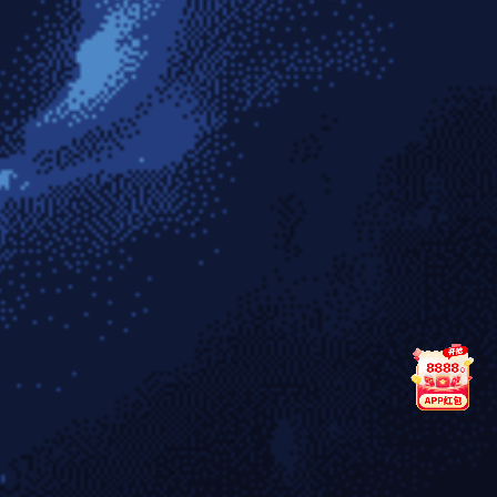
以抵挡外界压力，有时候不得不迎合这种趋
，就会在竞争中处于劣势，从而影响自身职
到当今体育精神面临着严峻考验。如何重塑
来自诚实与努力，这需要全社会共同努力去
施来遏制这一现象。例如，提高裁判对于虚
类情况的运动员进行更为严厉的惩戒，可以
青少年训练营和学校体育课程中，应当强调
的重要价值，并自觉抵制伪装受伤、制造犯