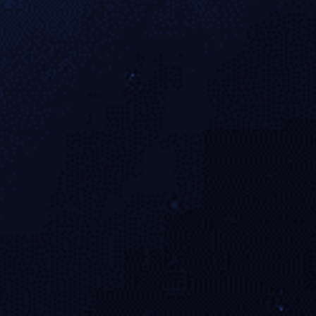
竞技精神取得成功的人物推向前台，为广大
在这样的努力下，我们期待未来能够还原一
。
前篮球界面临的一系列挑战。从根本上讲，
同的问题。如果我们希望能够维护这项伟大
取行动，从根源上杜绝这一问题滋生的平
增强公众意识，我们才能够走出这个困
个过程中，每位参与者都有责任站出来，共