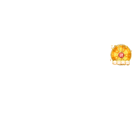
在合影中，内马尔站在最前面，不仅象征着他的领导
地位，也传递出一种积极向上的团队氛围。他与其他
队员之间亲密无间，通过这样的互动增强了大家之间
的信任感，使得整个团队更加紧密，相互依靠。正是
这种团队精神，让每一位球员都能发挥出最佳状态。
此外，在训练期间，内马尔还常常主动帮助年轻球
员，将自己的经验传授给他们。他鼓励大家大胆表
现，同时也提醒大家要保持谦逊和努力，这种言传身
教使得球队更具凝聚力，也让年轻一代看到了成功之
路。
3、团队团结精神的重要性
团结精神是一支成功足球队不可或缺的一部分。在高
水平竞技体育中，一支紧密合作并且互相信任的球队