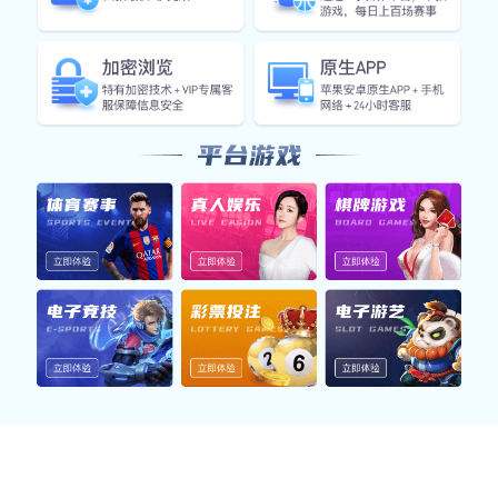
强大的国际竞争，保持良好的形象和人气，对球队发
展至关重要。
最后，在美国进行集训也为教练组提供了更多观察和
调整的机会。在这里，他们可以根据每位球员在训练
中的表现及时作出战略调整，从而进一步完善战术体
系，提高整体竞技水平。
2、内马尔的领导角色
作为球队明星球员，内马尔无疑是巴西国家队中的关
键人物。他不仅具备卓越的个人技术，更以其出色的
人格魅力成为年轻球员心中的榜样。在这次出征之
前，他主动呼吁全队要紧密团结，共同面对未来挑
战，这一举动展现了他身为领袖的不凡风范。