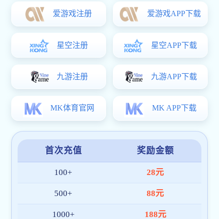
2026-06-27 16:42
28 次阅读
巴西国家队启程美国备战内马尔领衔全队
合影展现团结精神
巴西国家队在备战即将到来的比赛时，选择前往美国
进行集训，展现了他们的决心和团结精神。作为球队
的核心球员，内马尔不仅在场上发挥着重要作用，还
积极带领全队合影，以示团队凝聚力。在这次启程
中，巴西队希望通过紧密的训练和相互支持，为即将
到来的赛事做好充分准备。本文将从四个方面详细探
讨巴西国家队启程美国备战的意义、内马尔的领导作